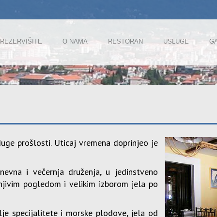
REZERVIŠITE
O NAMA
RESTORAN
USLUGE
GA
uge prošlosti. Uticaj vremena doprinjeo je
nevna i večernja druženja, u jedinstveno
njivim pogledom i velikim izborom jela po
je specijalitete i morske plodove, jela od