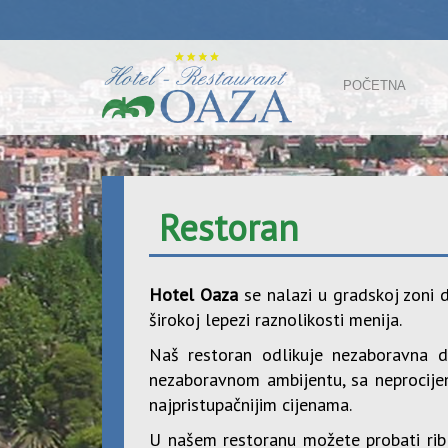
POČETNA
Restoran
Hotel Oaza
se nalazi u gradskoj zoni d
širokoj lepezi raznolikosti menija.
Naš restoran odlikuje nezaboravna d
nezaboravnom ambijentu, sa neprocije
najpristupačnijim cijenama.
U našem restoranu možete probati ribl