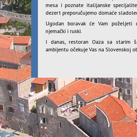
mesa i poznate italijanske specijali
dezert preporučujemo domaće sladoled
Ugodan boravak će Vam poželjeti oso
njemački i ruski.
I danas, restoran Oaza sa starim 
ambijentu očekuje Vas na Slovenskoj ob