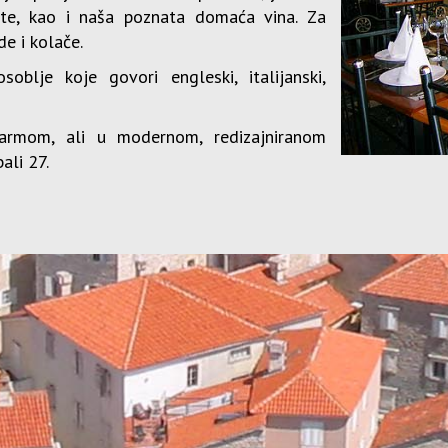
tete, kao i naša poznata domaća vina. Za
e i kolače.
blje koje govori engleski, italijanski,
šarmom, ali u modernom, redizajniranom
ali 27.